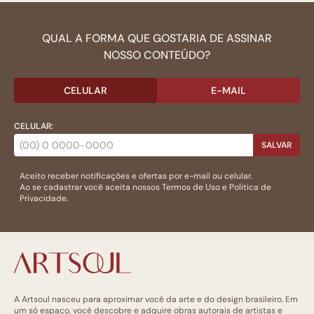
QUAL A FORMA QUE GOSTARIA DE ASSINAR
NOSSO CONTEÚDO?
CELULAR
E-MAIL
CELULAR:
SALVAR
Aceito receber notificações e ofertas por e-mail ou celular.
Ao se cadastrar você aceita nossos
Termos de Uso
e
Politica de
Privacidade.
A Artsoul nasceu para aproximar você da arte e do design brasileiro. Em
um só espaço, você descobre e adquire obras autorais de artistas e