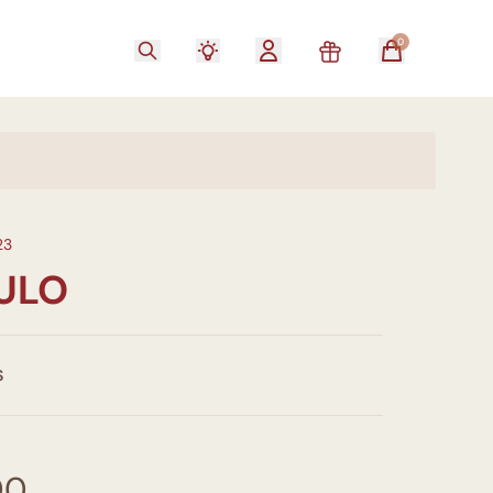
0
23
TULO
S
00