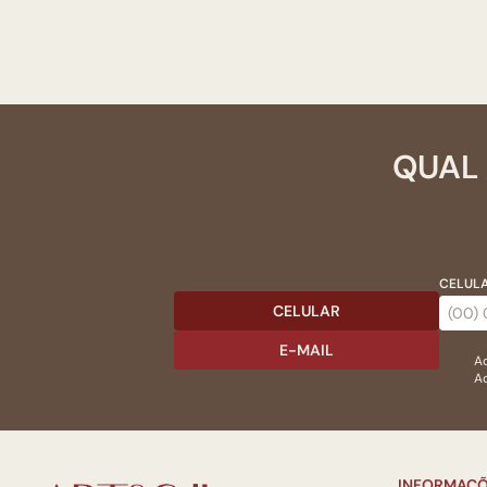
QUAL 
CELULA
CELULAR
E-MAIL
Ac
Ao
INFORMAÇÕ