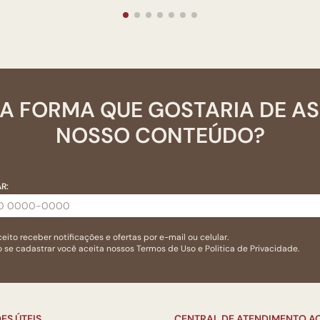
A FORMA QUE GOSTARIA DE A
NOSSO CONTEÚDO?
R:
eito receber notificações e ofertas por e-mail ou celular.
 se cadastrar você aceita nossos
Termos de Uso
e
Politica de Privacidade.
ES ÚTEIS
CENTRAL DE ATENDIMENTO AO