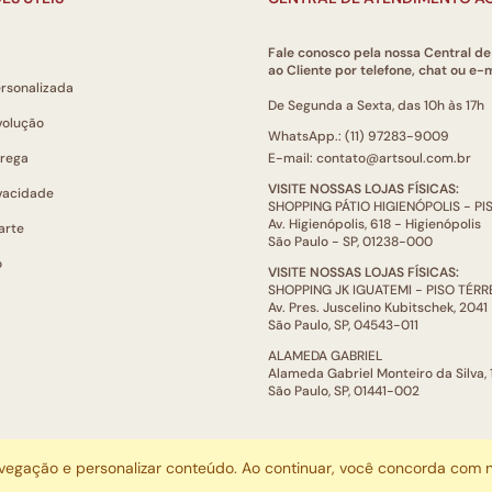
Fale conosco pela nossa Central d
ao Cliente por telefone, chat ou e-m
ersonalizada
De Segunda a Sexta, das 10h às 17h
volução
WhatsApp.: (11) 97283-9009
trega
E-mail: contato@artsoul.com.br
VISITE NOSSAS LOJAS FÍSICAS:
ivacidade
SHOPPING PÁTIO HIGIENÓPOLIS - P
Av. Higienópolis, 618 - Higienópolis
arte
São Paulo - SP, 01238-000
o
VISITE NOSSAS LOJAS FÍSICAS:
SHOPPING JK IGUATEMI - PISO TÉR
Av. Pres. Juscelino Kubitschek, 2041
São Paulo, SP, 04543-011
ALAMEDA GABRIEL
Alameda Gabriel Monteiro da Silva,
São Paulo, SP, 01441-002
ARTSOUL COMUNICAÇÃO DIGITAL LTDA | CNPJ: 29.752.781/0001-52
avegação e personalizar conteúdo. Ao continuar, você concorda com
Escritório: Rua Quatá, 845 - Sala 2, Vila Olímpia, São Paulo, SP, 04546-044