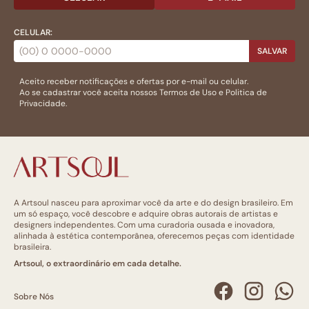
CELULAR:
SALVAR
Aceito receber notificações e ofertas por e-mail ou celular.
Ao se cadastrar você aceita nossos
Termos de Uso
e
Politica de
Privacidade.
A Artsoul nasceu para aproximar você da arte e do design brasileiro. Em
um só espaço, você descobre e adquire obras autorais de artistas e
designers independentes. Com uma curadoria ousada e inovadora,
alinhada à estética contemporânea, oferecemos peças com identidade
brasileira.
Artsoul, o extraordinário em cada detalhe.
Sobre Nós