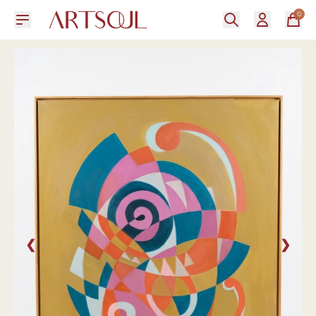
0
❮
❯