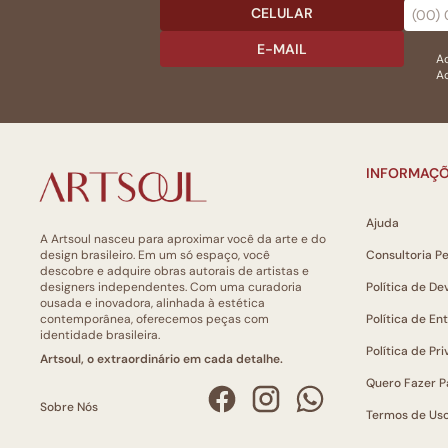
CELULAR
E-MAIL
Ac
Ao
INFORMAÇÕ
Ajuda
A Artsoul nasceu para aproximar você da arte e do
design brasileiro. Em um só espaço, você
Consultoria P
descobre e adquire obras autorais de artistas e
designers independentes. Com uma curadoria
Política de De
ousada e inovadora, alinhada à estética
contemporânea, oferecemos peças com
Política de En
identidade brasileira.
Política de Pr
Artsoul, o extraordinário em cada detalhe.
Quero Fazer P
Sobre Nós
Termos de Us