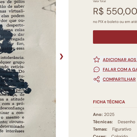
Valor Total
R$ 550,0
no PIX e boleto ou em até
❯
ADICIONAR AOS
FALAR COM A G
COMPARTILHAR
FICHA TÉCNICA
Ano:
2025
Técnicas:
Desenho
Temas:
Figurativo
Cores:
Colorido