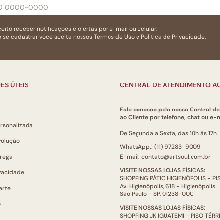
eito receber notificações e ofertas por e-mail ou celular.
 se cadastrar você aceita nossos
Termos de Uso
e
Politica de Privacidade.
ES ÚTEIS
CENTRAL DE ATENDIMENTO AO
Fale conosco pela nossa Central d
ao Cliente por telefone, chat ou e-m
ersonalizada
De Segunda a Sexta, das 10h às 17h
volução
WhatsApp.: (11) 97283-9009
trega
E-mail: contato@artsoul.com.br
VISITE NOSSAS LOJAS FÍSICAS:
ivacidade
SHOPPING PÁTIO HIGIENÓPOLIS - P
Av. Higienópolis, 618 - Higienópolis
arte
São Paulo - SP, 01238-000
o
VISITE NOSSAS LOJAS FÍSICAS:
SHOPPING JK IGUATEMI - PISO TÉR