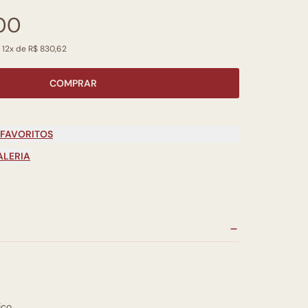
00
 12x de R$ 830,62
COMPRAR
 FAVORITOS
ALERIA
ico