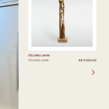
ITELVINO JAHN
ITELVINO JAHN
R$ 17.000,00
I
I