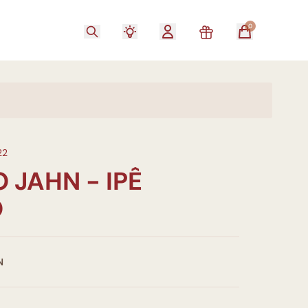
0
22
O JAHN - IPÊ
O
N