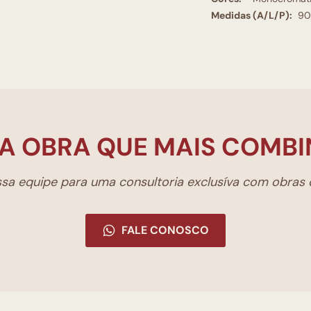
Medidas (A/L/P):
90
A OBRA QUE MAIS COMBI
a equipe para uma consultoria exclusíva com obras d
FALE CONOSCO