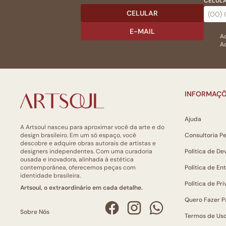
CELULA
CELULAR
E-MAIL
Ac
Ao
INFORMAÇÕ
Ajuda
A Artsoul nasceu para aproximar você da arte e do
design brasileiro. Em um só espaço, você
Consultoria P
descobre e adquire obras autorais de artistas e
designers independentes. Com uma curadoria
Política de De
ousada e inovadora, alinhada à estética
contemporânea, oferecemos peças com
Política de En
identidade brasileira.
Política de Pr
Artsoul, o extraordinário em cada detalhe.
Quero Fazer P
Sobre Nós
Termos de Us