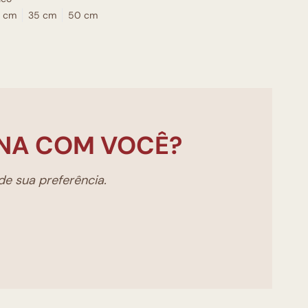
 cm
35 cm
50 cm
NA COM VOCÊ?
e sua preferência.