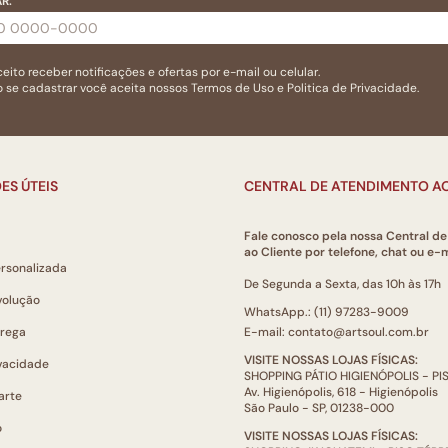
R:
eito receber notificações e ofertas por e-mail ou celular.
 se cadastrar você aceita nossos
Termos de Uso
e
Politica de Privacidade.
ES ÚTEIS
CENTRAL DE ATENDIMENTO AO
Fale conosco pela nossa Central d
ao Cliente por telefone, chat ou e-m
ersonalizada
De Segunda a Sexta, das 10h às 17h
volução
WhatsApp.: (11) 97283-9009
trega
E-mail: contato@artsoul.com.br
VISITE NOSSAS LOJAS FÍSICAS:
ivacidade
SHOPPING PÁTIO HIGIENÓPOLIS - P
Av. Higienópolis, 618 - Higienópolis
arte
São Paulo - SP, 01238-000
o
VISITE NOSSAS LOJAS FÍSICAS: