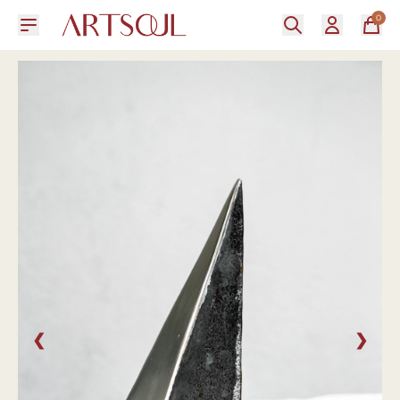
0
❮
❯