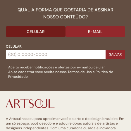
QUAL A FORMA QUE GOSTARIA DE ASSINAR
NOSSO CONTEÚDO?
CELULAR
E-MAIL
CELULAR:
SALVAR
Aceito receber notificações e ofertas por e-mail ou celular.
Ao se cadastrar você aceita nossos
Termos de Uso
e
Politica de
Privacidade.
A Artsoul nasceu para aproximar você da arte e do design brasileiro. Em
um só espaço, você descobre e adquire obras autorais de artistas e
designers independentes. Com uma curadoria ousada e inovadora,