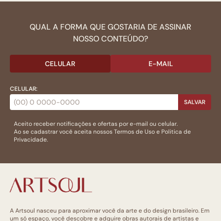
QUAL A FORMA QUE GOSTARIA DE ASSINAR
NOSSO CONTEÚDO?
CELULAR
E-MAIL
CELULAR:
SALVAR
Aceito receber notificações e ofertas por e-mail ou celular.
Ao se cadastrar você aceita nossos
Termos de Uso
e
Politica de
Privacidade.
A Artsoul nasceu para aproximar você da arte e do design brasileiro. Em
um só espaço, você descobre e adquire obras autorais de artistas e