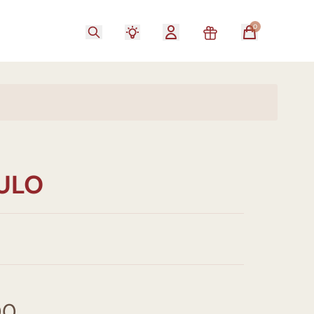
0
TULO
00