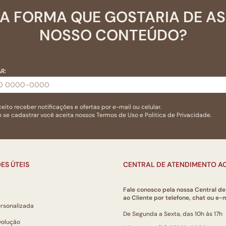
A FORMA QUE GOSTARIA DE A
NOSSO CONTEÚDO?
R:
eito receber notificações e ofertas por e-mail ou celular.
 se cadastrar você aceita nossos
Termos de Uso
e
Politica de Privacidade.
ES ÚTEIS
CENTRAL DE ATENDIMENTO AO
Fale conosco pela nossa Central d
ao Cliente por telefone, chat ou e-m
ersonalizada
De Segunda a Sexta, das 10h às 17h
volução