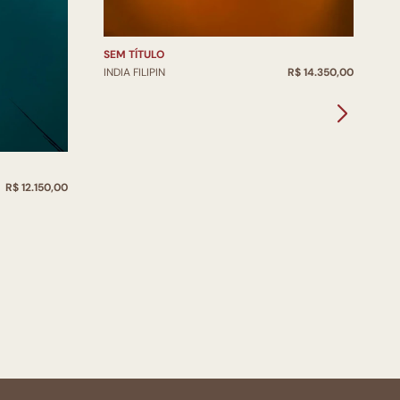
SEM TÍTULO
S
INDIA FILIPIN
R$ 14.350,00
IN
R$ 12.150,00