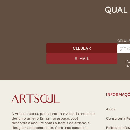
QUAL 
CELULA
CELULAR
E-MAIL
Ac
Ao
INFORMAÇÕ
Ajuda
A Artsoul nasceu para aproximar você da arte e do
design brasileiro. Em um só espaço, você
Consultoria P
descobre e adquire obras autorais de artistas e
designers independentes. Com uma curadoria
Política de De