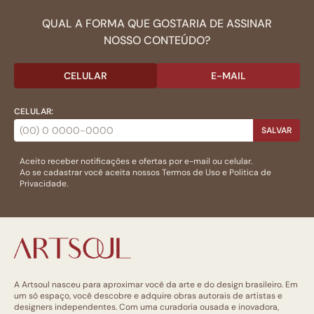
QUAL A FORMA QUE GOSTARIA DE ASSINAR
NOSSO CONTEÚDO?
CELULAR
E-MAIL
CELULAR:
SALVAR
Aceito receber notificações e ofertas por e-mail ou celular.
Ao se cadastrar você aceita nossos
Termos de Uso
e
Politica de
Privacidade.
A Artsoul nasceu para aproximar você da arte e do design brasileiro. Em
um só espaço, você descobre e adquire obras autorais de artistas e
designers independentes. Com uma curadoria ousada e inovadora,