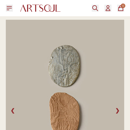
0
❮
❯