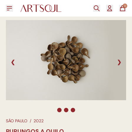
0
❮
❯
SÃO PAULO
/
2022
PURUNGOS A QUILO