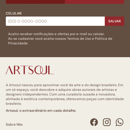
CELULAR:
SALVAR
Aceito receber notificações e ofertas por e-mail ou celular.
Ao se cadastrar você aceita nossos
Termos de Uso
e
Politica de
Privacidade.
A Artsoul nasceu para aproximar você da arte e do design brasileiro. Em
um só espaço, você descobre e adquire obras autorais de artistas e
designers independentes. Com uma curadoria ousada e inovadora,
alinhada à estética contemporânea, oferecemos peças com identidade
brasileira.
Artsoul, o extraordinário em cada detalhe.
Sobre Nós