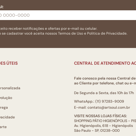
R:
eito receber notificações e ofertas por e-mail ou celular.
 se cadastrar você aceita nossos
Termos de Uso
e
Politica de Privacidade.
ES ÚTEIS
CENTRAL DE ATENDIMENTO AO
Fale conosco pela nossa Central d
ao Cliente por telefone, chat ou e-m
ersonalizada
De Segunda a Sexta, das 10h às 17h
volução
WhatsApp.: (11) 97283-9009
trega
E-mail: contato@artsoul.com.br
VISITE NOSSAS LOJAS FÍSICAS:
ivacidade
SHOPPING PÁTIO HIGIENÓPOLIS - P
Av. Higienópolis, 618 - Higienópolis
arte
São Paulo - SP, 01238-000