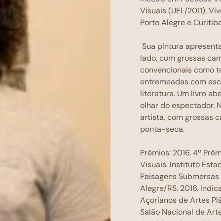
Visuais (UEL/2011). Vi
Porto Alegre e Curitiba
Sua pintura apresent
lado, com grossas cam
convencionais como ter
entremeadas com escr
literatura. Um livro 
olhar do espectador. 
artista, com grossas 
ponta-seca.
Prêmios: 2016. 4º Prêm
Visuais. Instituto Est
Paisagens Submersas –
Alegre/RS. 2016. Indi
Açorianos de Artes Plá
Salão Nacional de Art