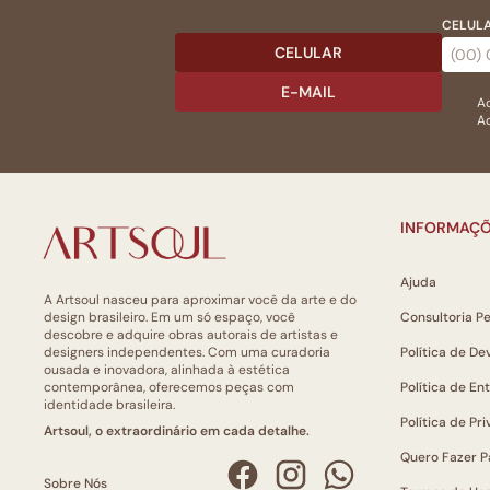
CELULA
CELULAR
E-MAIL
Ac
Ao
INFORMAÇÕ
Ajuda
A Artsoul nasceu para aproximar você da arte e do
design brasileiro. Em um só espaço, você
Consultoria P
descobre e adquire obras autorais de artistas e
designers independentes. Com uma curadoria
Política de De
ousada e inovadora, alinhada à estética
contemporânea, oferecemos peças com
Política de En
identidade brasileira.
Política de Pr
Artsoul, o extraordinário em cada detalhe.
Quero Fazer P
Sobre Nós