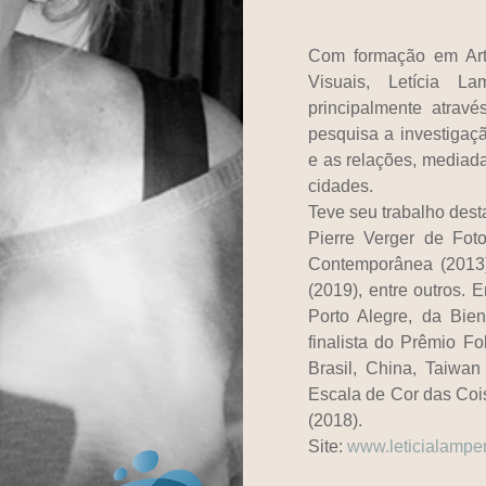
Com formação em Art
Visuais, Letícia L
principalmente atravé
pesquisa a investigaç
e as relações, mediad
cidades.
Teve seu trabalho des
Pierre Verger de Foto
Contemporânea (2013)
(2019), entre outros. 
Porto Alegre, da Bien
finalista do Prêmio Fo
Brasil, China, Taiwan
Escala de Cor das Coi
(2018).
Site:
www.leticialamper