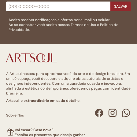
SALVAR
Aceito receber notificações e ofertas por e-mail ou celular.
Ao se cadastrar você aceita nossos
Termos de Uso
e
Politica de
Privacidade.
A Artsoul nasceu para aproximar você da arte e do design brasileiro. Em
um só espaço, você descobre e adquire obras autorais de artistas e
designers independentes. Com uma curadoria ousada e inovadora,
alinhada à estética contemporânea, oferecemos peças com identidade
brasileira.
Artsoul, o extraordinário em cada detalhe.
Sobre Nós
Vai casar? Casa nova?
Escolha os presentes que deseja ganhar