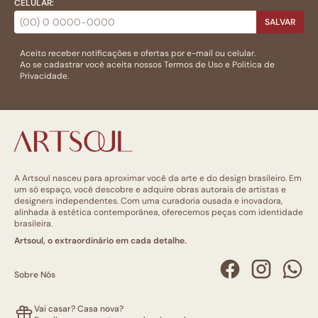
CELULAR:
SALVAR
Aceito receber notificações e ofertas por e-mail ou celular.
Ao se cadastrar você aceita nossos
Termos de Uso
e
Politica de
Privacidade.
A Artsoul nasceu para aproximar você da arte e do design brasileiro. Em
um só espaço, você descobre e adquire obras autorais de artistas e
designers independentes. Com uma curadoria ousada e inovadora,
alinhada à estética contemporânea, oferecemos peças com identidade
brasileira.
Artsoul, o extraordinário em cada detalhe.
Sobre Nós
Vai casar? Casa nova?