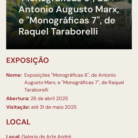
Antonio Augusto Marx,
e "Monográficas 7", de
Raquel Taraborelli
EXPOSIÇÃO
Nome:
Exposições "Monográficas 6", de Antonio
Augusto Marx, e "Monográficas 7", de Raquel
Taraborelli
Abertura:
26 de abril 2025
Visitação:
até 31 de maio 2025
LOCAL
Local:
Galeria de Arte André