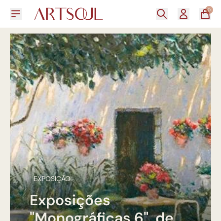
0
EXPOSIÇÃO
Exposições
"Monográficas 6", de