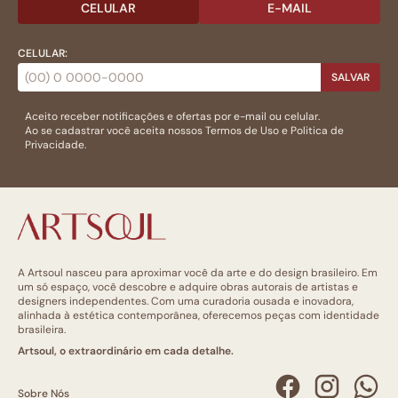
CELULAR
E-MAIL
CELULAR:
SALVAR
Aceito receber notificações e ofertas por e-mail ou celular.
Ao se cadastrar você aceita nossos
Termos de Uso
e
Politica de
Privacidade.
A Artsoul nasceu para aproximar você da arte e do design brasileiro. Em
um só espaço, você descobre e adquire obras autorais de artistas e
designers independentes. Com uma curadoria ousada e inovadora,
alinhada à estética contemporânea, oferecemos peças com identidade
brasileira.
Artsoul, o extraordinário em cada detalhe.
Sobre Nós