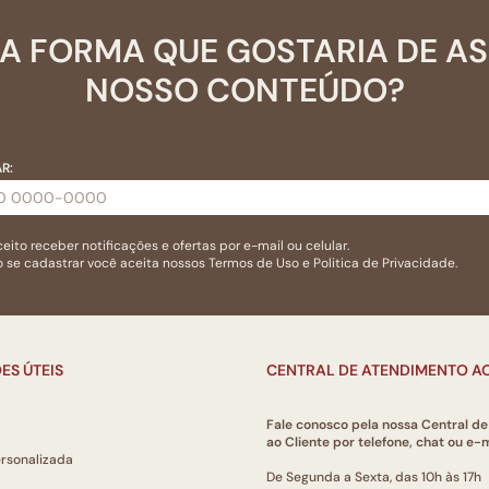
A FORMA QUE GOSTARIA DE A
NOSSO CONTEÚDO?
R:
eito receber notificações e ofertas por e-mail ou celular.
 se cadastrar você aceita nossos
Termos de Uso
e
Politica de Privacidade.
ES ÚTEIS
CENTRAL DE ATENDIMENTO AO
Fale conosco pela nossa Central d
ao Cliente por telefone, chat ou e-m
ersonalizada
De Segunda a Sexta, das 10h às 17h