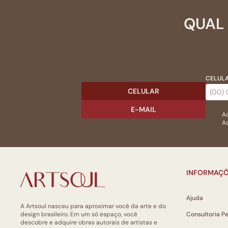
QUAL 
CELULA
CELULAR
E-MAIL
Ac
Ao
INFORMAÇÕ
Ajuda
A Artsoul nasceu para aproximar você da arte e do
design brasileiro. Em um só espaço, você
Consultoria P
descobre e adquire obras autorais de artistas e