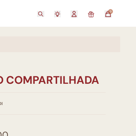
0
O COMPARTILHADA
DI
00