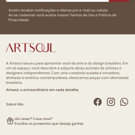
Aceito receber notificações e ofertas por e-mail ou celular.
Ao se cadastrar você aceita nossos
Termos de Uso
e
Politica de
Privacidade.
A Artsoul nasceu para aproximar você da arte e do design brasileiro. Em
um só espaço, você descobre e adquire obras autorais de artistas e
designers independentes. Com uma curadoria ousada e inovadora,
alinhada à estética contemporânea, oferecemos peças com identidade
brasileira.
Artsoul, o extraordinário em cada detalhe.
Sobre Nós
Vai casar? Casa nova?
Escolha os presentes que deseja ganhar