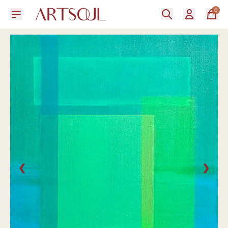
0
❮
❯