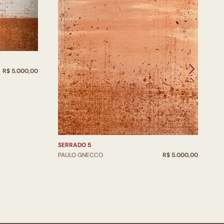
R$ 5.000,00
S
P
SERRADO 5
PAULO GNECCO
R$ 5.000,00