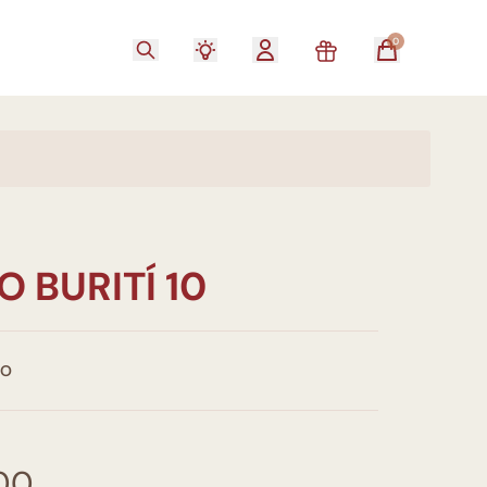
0
 BURITÍ 10
CO
00