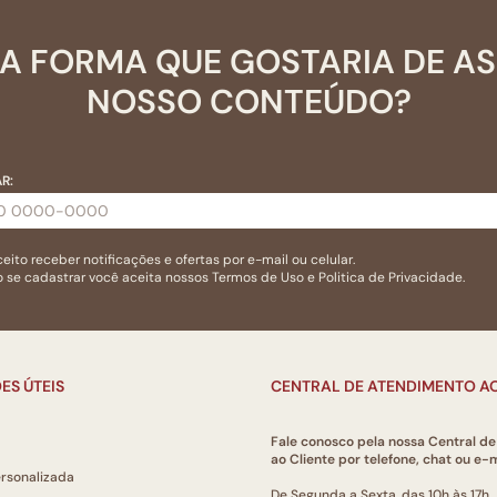
A FORMA QUE GOSTARIA DE A
NOSSO CONTEÚDO?
R:
eito receber notificações e ofertas por e-mail ou celular.
 se cadastrar você aceita nossos
Termos de Uso
e
Politica de Privacidade.
ES ÚTEIS
CENTRAL DE ATENDIMENTO AO
Fale conosco pela nossa Central d
ao Cliente por telefone, chat ou e-m
ersonalizada
De Segunda a Sexta, das 10h às 17h