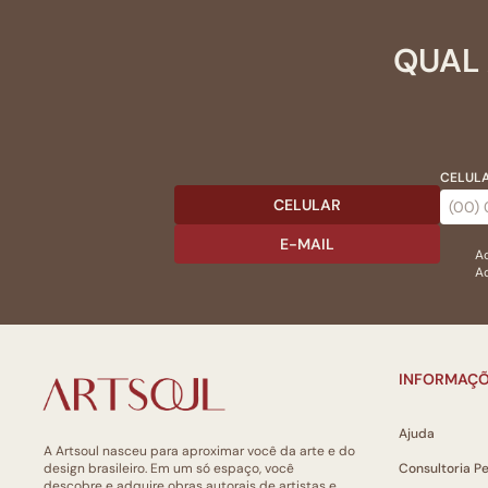
QUAL 
CELULA
CELULAR
E-MAIL
Ac
Ao
INFORMAÇÕ
Ajuda
A Artsoul nasceu para aproximar você da arte e do
design brasileiro. Em um só espaço, você
Consultoria P
descobre e adquire obras autorais de artistas e