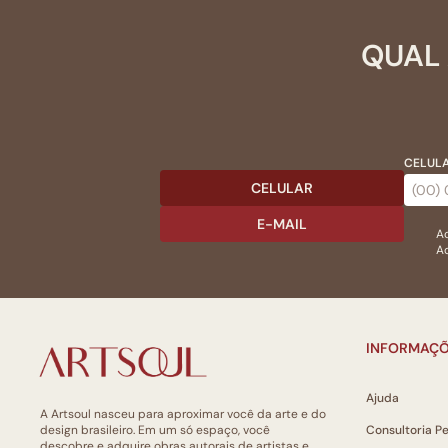
QUAL 
CELULA
CELULAR
E-MAIL
Ac
Ao
INFORMAÇÕ
Ajuda
A Artsoul nasceu para aproximar você da arte e do
design brasileiro. Em um só espaço, você
Consultoria P
descobre e adquire obras autorais de artistas e