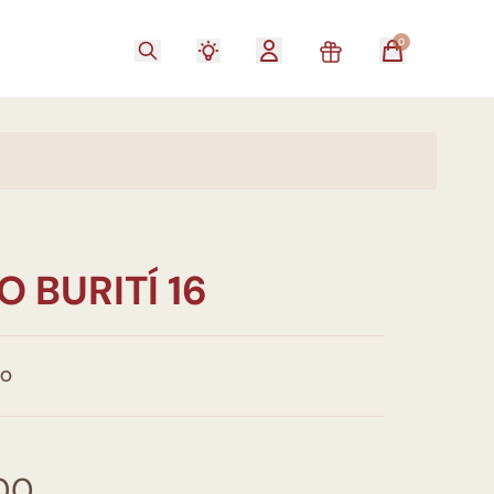
0
 BURITÍ 16
CO
00