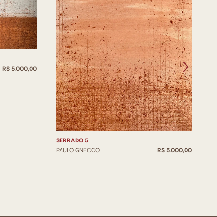
R$ 5.000,00
S
P
SERRADO 5
PAULO GNECCO
R$ 5.000,00