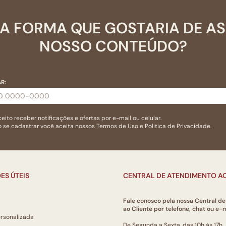
A FORMA QUE GOSTARIA DE A
NOSSO CONTEÚDO?
R:
eito receber notificações e ofertas por e-mail ou celular.
 se cadastrar você aceita nossos
Termos de Uso
e
Politica de Privacidade.
ES ÚTEIS
CENTRAL DE ATENDIMENTO AO
Fale conosco pela nossa Central d
ao Cliente por telefone, chat ou e-m
ersonalizada
De Segunda a Sexta, das 10h às 17h