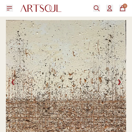
0
❮
❯