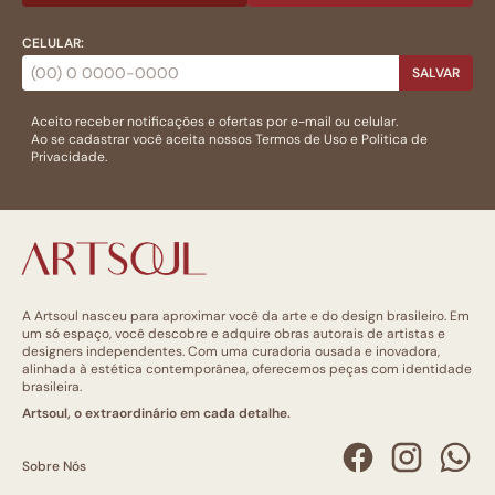
CELULAR:
SALVAR
Aceito receber notificações e ofertas por e-mail ou celular.
Ao se cadastrar você aceita nossos
Termos de Uso
e
Politica de
Privacidade.
A Artsoul nasceu para aproximar você da arte e do design brasileiro. Em
um só espaço, você descobre e adquire obras autorais de artistas e
designers independentes. Com uma curadoria ousada e inovadora,
alinhada à estética contemporânea, oferecemos peças com identidade
brasileira.
Artsoul, o extraordinário em cada detalhe.
Sobre Nós