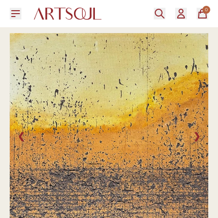
0
❮
❯