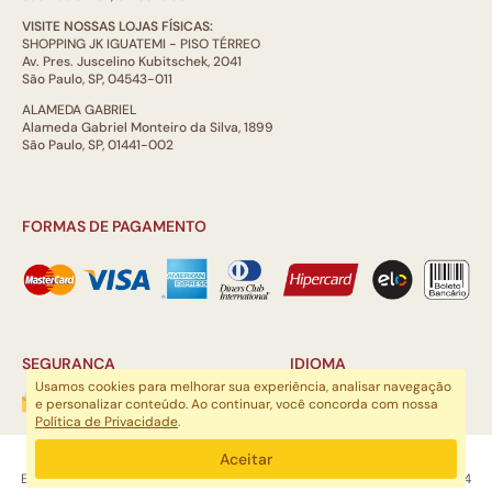
VISITE NOSSAS LOJAS FÍSICAS:
SHOPPING JK IGUATEMI - PISO TÉRREO
Av. Pres. Juscelino Kubitschek, 2041
São Paulo, SP, 04543-011
ALAMEDA GABRIEL
Alameda Gabriel Monteiro da Silva, 1899
São Paulo, SP, 01441-002
FORMAS DE PAGAMENTO
SEGURANÇA
IDIOMA
Usamos cookies para melhorar sua experiência, analisar navegação
e personalizar conteúdo. Ao continuar, você concorda com nossa
Política de Privacidade
.
ARTSOUL COMUNICAÇÃO DIGITAL LTDA | CNPJ: 29.752.781/0001-52
Aceitar
Escritório: Rua Quatá, 845 - Sala 2, Vila Olímpia, São Paulo, SP, 04546-044