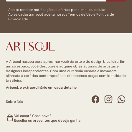
Aceito receber notificações e ofertas por e-mail ou celular.
Ao se cadastrar você aceita nossos
Termos de Uso
e
Politica de
Privacidade.
A Artsoul nasceu para aproximar você da arte e do design brasileiro. Em
um só espaço, você descobre e adquire obras autorais de artistas e
designers independentes. Com uma curadoria ousada e inovadora,
alinhada à estética contemporânea, oferecemos peças com identidade
brasileira.
Artsoul, o extraordinário em cada detalhe.
Sobre Nós
Vai casar? Casa nova?
Escolha os presentes que deseja ganhar