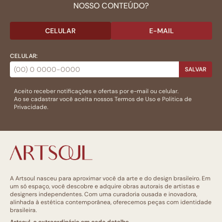
NOSSO CONTEÚDO?
CELULAR
E-MAIL
CELULAR:
SALVAR
Aceito receber notificações e ofertas por e-mail ou celular.
Ao se cadastrar você aceita nossos
Termos de Uso
e
Politica de
Privacidade.
A Artsoul nasceu para aproximar você da arte e do design brasileiro. Em
um só espaço, você descobre e adquire obras autorais de artistas e
designers independentes. Com uma curadoria ousada e inovadora,
alinhada à estética contemporânea, oferecemos peças com identidade
brasileira.