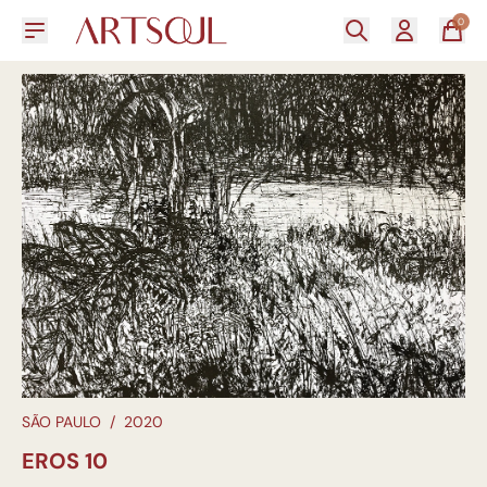
0
SÃO PAULO
/
2020
EROS 10