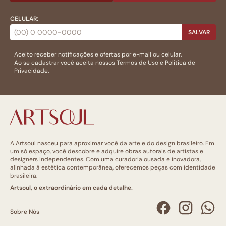
CELULAR:
SALVAR
Aceito receber notificações e ofertas por e-mail ou celular.
Ao se cadastrar você aceita nossos
Termos de Uso
e
Politica de
Privacidade.
A Artsoul nasceu para aproximar você da arte e do design brasileiro. Em
um só espaço, você descobre e adquire obras autorais de artistas e
designers independentes. Com uma curadoria ousada e inovadora,
alinhada à estética contemporânea, oferecemos peças com identidade
brasileira.
Artsoul, o extraordinário em cada detalhe.
Sobre Nós