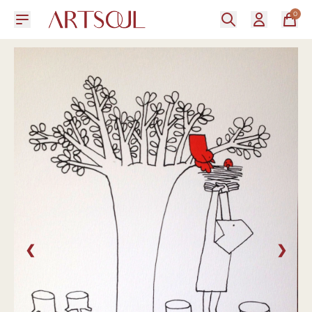
0
❮
❯