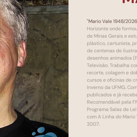
"Mario Vale 1948/202
Horizonte onde formou
de Minas Gerais e est
plástico, cartunista, p
de centenas de ilustraç
desenhos animados (Pr
Televisão. Trabalha 
recorte, colagem e do
cursos e oficinas de cr
Inverno da UFMG. Como
publicados e já receb
Recomendável pela FNL
Programa Salas de Lei
com A Linha do Mario V
2007.