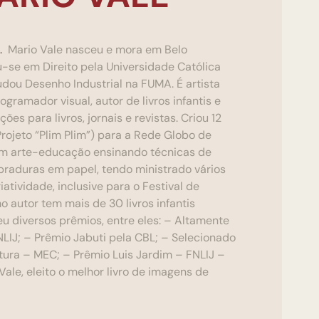
6.
Mario Vale nasceu e mora em Belo
-se em Direito pela Universidade Católica
udou Desenho Industrial na FUMA. É artista
rogramador visual, autor de livros infantis e
ões para livros, jornais e revistas. Criou 12
ojeto “Plim Plim”) para a Rede Globo de
com arte-educação ensinando técnicas de
braduras em papel, tendo ministrado vários
iatividade, inclusive para o Festival de
 autor tem mais de 30 livros infantis
eu diversos prêmios, entre eles: – Altamente
IJ; – Prêmio Jabuti pela CBL; – Selecionado
tura – MEC; – Prêmio Luis Jardim – FNLIJ –
ale, eleito o melhor livro de imagens de