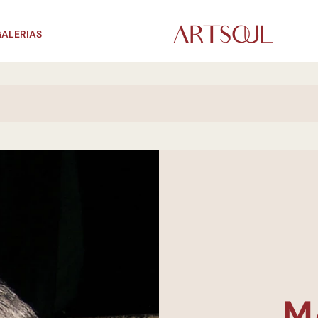
ALERIAS
M