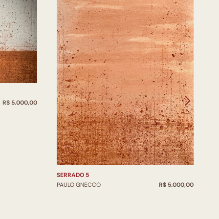
R$ 5.000,00
S
P
SERRADO 5
PAULO GNECCO
R$ 5.000,00