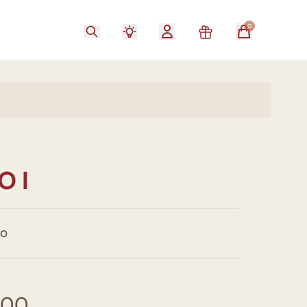
0
O I
CO
,00