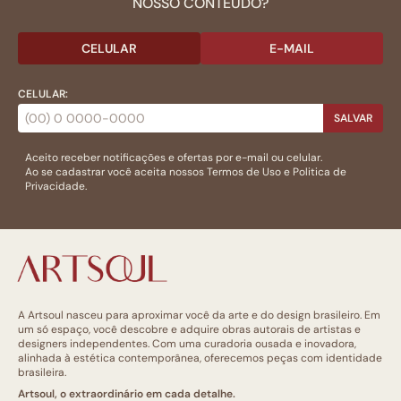
NOSSO CONTEÚDO?
CELULAR
E-MAIL
CELULAR:
SALVAR
Aceito receber notificações e ofertas por e-mail ou celular.
Ao se cadastrar você aceita nossos
Termos de Uso
e
Politica de
Privacidade.
A Artsoul nasceu para aproximar você da arte e do design brasileiro. Em
um só espaço, você descobre e adquire obras autorais de artistas e
designers independentes. Com uma curadoria ousada e inovadora,
alinhada à estética contemporânea, oferecemos peças com identidade
brasileira.
Artsoul, o extraordinário em cada detalhe.