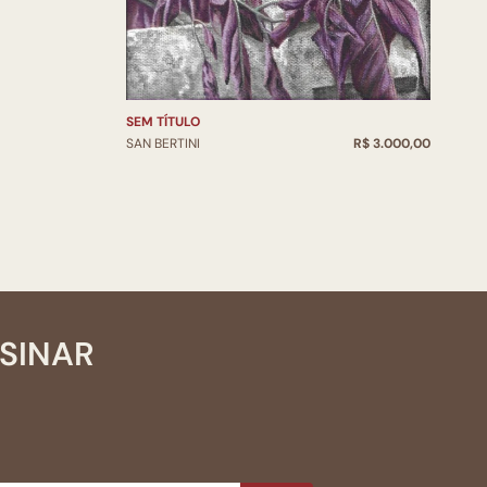
S
SEM TÍTULO
S
SAN BERTINI
R$ 3.000,00
SSINAR