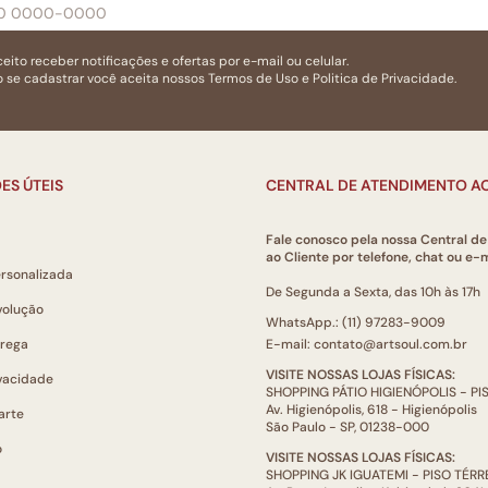
eito receber notificações e ofertas por e-mail ou celular.
 se cadastrar você aceita nossos
Termos de Uso
e
Politica de Privacidade.
ES ÚTEIS
CENTRAL DE ATENDIMENTO AO
Fale conosco pela nossa Central d
ao Cliente por telefone, chat ou e-m
ersonalizada
De Segunda a Sexta, das 10h às 17h
volução
WhatsApp.: (11) 97283-9009
trega
E-mail: contato@artsoul.com.br
VISITE NOSSAS LOJAS FÍSICAS:
ivacidade
SHOPPING PÁTIO HIGIENÓPOLIS - P
Av. Higienópolis, 618 - Higienópolis
arte
São Paulo - SP, 01238-000
o
VISITE NOSSAS LOJAS FÍSICAS:
SHOPPING JK IGUATEMI - PISO TÉR