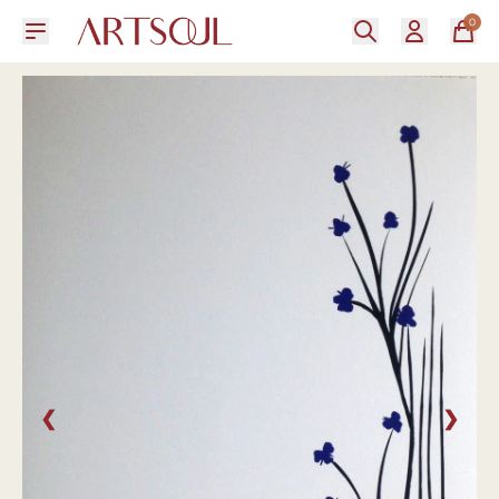
0
❮
❯