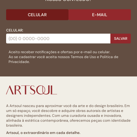
CELULAR
E-MAIL
CELULAR:
SALVAR
Aceito receber notificações e ofertas por e-mail ou celular.
Ao se cadastrar você aceita nossos
Termos de Uso
e
Politica de
Privacidade.
A Artsoul nasceu para aproximar você da arte e do design brasileiro. Em
um só espaço, você descobre e adquire obras autorais de artistas e
designers independentes. Com uma curadoria ousada e inovadora,
alinhada à estética contemporânea, oferecemos peças com identidade
brasileira.
Artsoul, o extraordinário em cada detalhe.