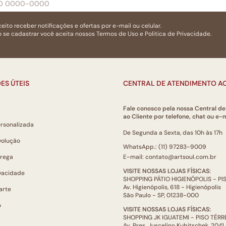
eito receber notificações e ofertas por e-mail ou celular.
 se cadastrar você aceita nossos
Termos de Uso
e
Politica de Privacidade.
ES ÚTEIS
CENTRAL DE ATENDIMENTO AO
Fale conosco pela nossa Central d
ao Cliente por telefone, chat ou e-m
ersonalizada
De Segunda a Sexta, das 10h às 17h
volução
WhatsApp.: (11) 97283-9009
trega
E-mail: contato@artsoul.com.br
VISITE NOSSAS LOJAS FÍSICAS:
ivacidade
SHOPPING PÁTIO HIGIENÓPOLIS - P
Av. Higienópolis, 618 - Higienópolis
arte
São Paulo - SP, 01238-000
o
VISITE NOSSAS LOJAS FÍSICAS:
SHOPPING JK IGUATEMI - PISO TÉR
Av. Pres. Juscelino Kubitschek, 2041