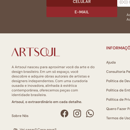
CELULAR
E-MAIL
Ac
Ao
INFORMAÇÕ
Ajuda
A Artsoul nasceu para aproximar você da arte e do
design brasileiro. Em um só espaço, você
Consultoria P
descobre e adquire obras autorais de artistas e
designers independentes. Com uma curadoria
Política de De
ousada e inovadora, alinhada à estética
contemporânea, oferecemos peças com
Política de En
identidade brasileira.
Política de Pr
Artsoul, o extraordinário em cada detalhe.
Quero Fazer P
Sobre Nós
Termos de Us
Vai casar? Casa nova?