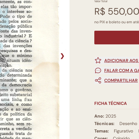
Valor Total
R$ 550,0
no PIX e boleto ou em até
❯
ADICIONAR AOS
FALAR COM A G
COMPARTILHAR
FICHA TÉCNICA
Ano:
2025
Técnicas:
Desenho
Temas:
Figurativo
Cores:
Colorido