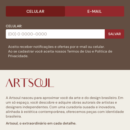
CELULAR
E-MAIL
CELULAR:
SALVAR
Aceito receber notificações e ofertas por e-mail ou celular.
Ao se cadastrar você aceita nossos
Termos de Uso
e
Politica de
Privacidade.
A Artsoul nasceu para aproximar você da arte e do design brasileiro. Em
um só espaço, você descobre e adquire obras autorais de artistas e
designers independentes. Com uma curadoria ousada e inovadora,
alinhada à estética contemporânea, oferecemos peças com identidade
brasileira.
Artsoul, o extraordinário em cada detalhe.