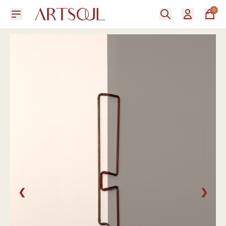
0
❮
❯