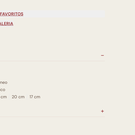
 FAVORITOS
ALERIA
neo
ico
 cm
20 cm
17 cm