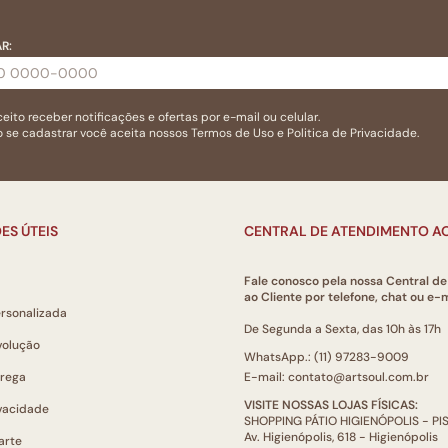
R:
eito receber notificações e ofertas por e-mail ou celular.
 se cadastrar você aceita nossos
Termos de Uso
e
Politica de Privacidade.
ES ÚTEIS
CENTRAL DE ATENDIMENTO AO
Fale conosco pela nossa Central d
ao Cliente por telefone, chat ou e-m
ersonalizada
De Segunda a Sexta, das 10h às 17h
volução
WhatsApp.: (11) 97283-9009
trega
E-mail: contato@artsoul.com.br
VISITE NOSSAS LOJAS FÍSICAS:
ivacidade
SHOPPING PÁTIO HIGIENÓPOLIS - P
Av. Higienópolis, 618 - Higienópolis
arte