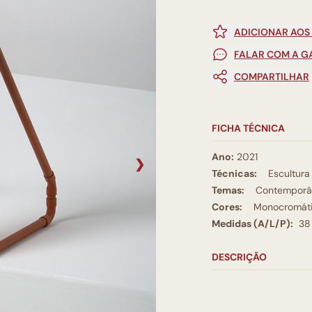
ADICIONAR AOS
FALAR COM A G
COMPARTILHAR
FICHA TÉCNICA
Ano:
2021
❯
Técnicas:
Escultura
Temas:
Contemporâ
Cores:
Monocromát
Medidas (A/L/P):
38
DESCRIÇÃO