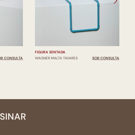
FIGURA SENTADA
A
OB CONSULTA
WAGNER MALTA TAVARES
SOB CONSULTA
W
SSINAR