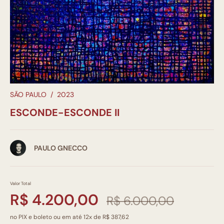
SÃO PAULO
/
2023
ESCONDE-ESCONDE II
PAULO GNECCO
Valor Total
R$ 4.200,00
R$ 6.000,00
no PIX e boleto ou em até 12x de R$ 387,62