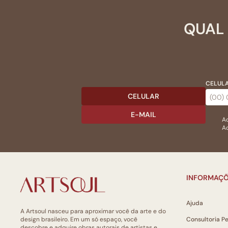
QUAL 
CELULA
CELULAR
E-MAIL
Ac
Ao
INFORMAÇÕ
Ajuda
A Artsoul nasceu para aproximar você da arte e do
design brasileiro. Em um só espaço, você
Consultoria P
descobre e adquire obras autorais de artistas e