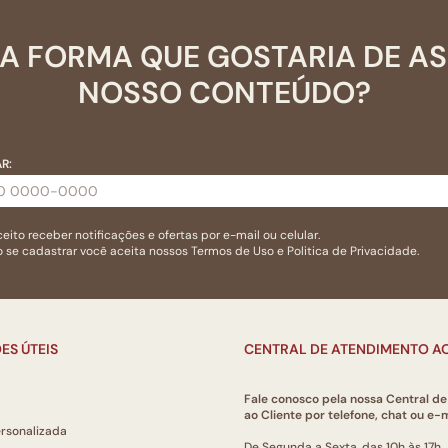
A FORMA QUE GOSTARIA DE A
NOSSO CONTEÚDO?
R:
eito receber notificações e ofertas por e-mail ou celular.
 se cadastrar você aceita nossos
Termos de Uso
e
Politica de Privacidade.
ES ÚTEIS
CENTRAL DE ATENDIMENTO AO
Fale conosco pela nossa Central d
ao Cliente por telefone, chat ou e-m
ersonalizada
De Segunda a Sexta, das 10h às 17h