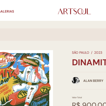
ALERIAS
SÃO PAULO
/
2023
DINAMI
ALAN BERRY
Valor Total
R$ 900,0