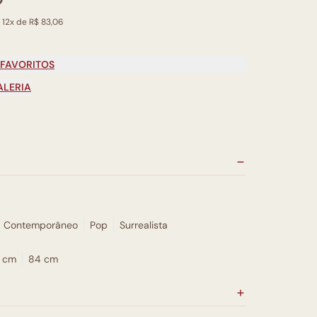
 12x de R$ 83,06
 FAVORITOS
ALERIA
Contemporâneo
Pop
Surrealista
 cm
84 cm