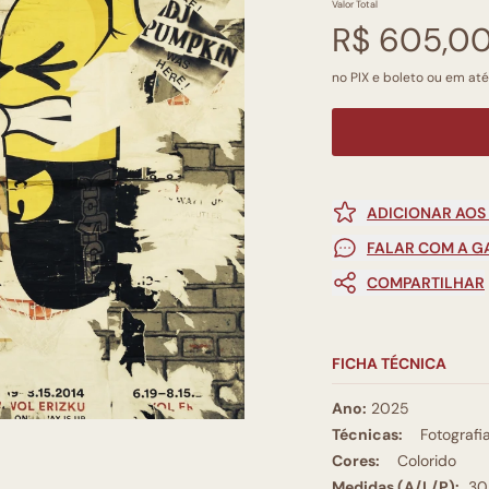
Valor Total
R$ 605,0
no PIX e boleto ou em até
ADICIONAR AOS
FALAR COM A G
COMPARTILHAR
FICHA TÉCNICA
Ano:
2025
Técnicas:
Fotografi
Cores:
Colorido
Medidas (A/L/P):
30