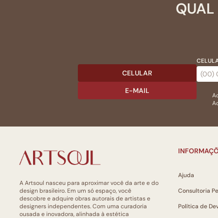
QUAL 
CELULA
CELULAR
E-MAIL
Ac
Ao
INFORMAÇÕ
Ajuda
A Artsoul nasceu para aproximar você da arte e do
design brasileiro. Em um só espaço, você
Consultoria P
descobre e adquire obras autorais de artistas e
designers independentes. Com uma curadoria
Política de De
ousada e inovadora, alinhada à estética