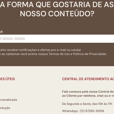
A FORMA QUE GOSTARIA DE A
NOSSO CONTEÚDO?
R:
eito receber notificações e ofertas por e-mail ou celular.
 se cadastrar você aceita nossos
Termos de Uso
e
Politica de Privacidade.
ES ÚTEIS
CENTRAL DE ATENDIMENTO AO
Fale conosco pela nossa Central d
ao Cliente por telefone, chat ou e-m
ersonalizada
De Segunda a Sexta, das 10h às 17h
volução
WhatsApp.: (11) 97283-9009