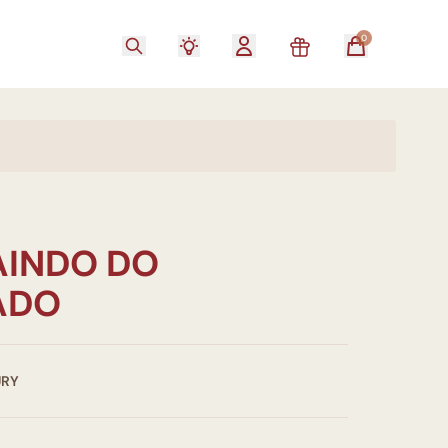
0
AINDO DO
ADO
URY