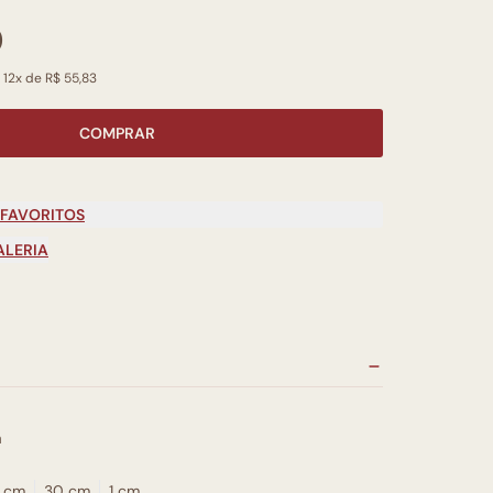
0
 12x de R$ 55,83
COMPRAR
 FAVORITOS
ALERIA
a
 cm
30 cm
1 cm