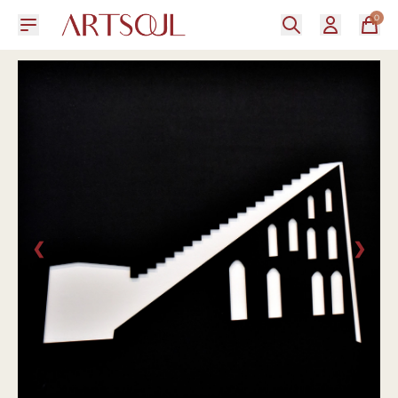
0
❮
❯