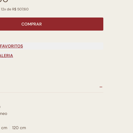
 12x de R$ 507,60
COMPRAR
 FAVORITOS
ALERIA
a
neo
 cm
120 cm