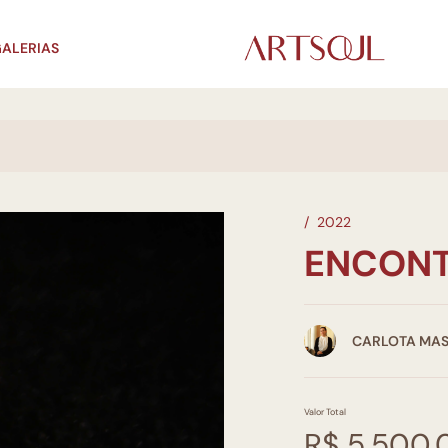
ALERIAS
/
2022
ENCONT
CARLOTA MA
Valor Total
R$ 5.500,