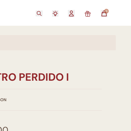
0
RO PERDIDO I
SON
00