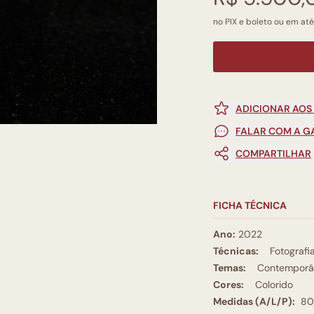
no PIX e boleto ou em até
ADICIONAR AOS
FALAR COM A G
COMPARTILHAR
FICHA TÉCNICA
Ano:
2022
Técnicas:
Fotografi
Temas:
Contemporâ
Cores:
Colorido
Medidas (A/L/P):
80