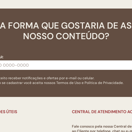
A FORMA QUE GOSTARIA DE A
NOSSO CONTEÚDO?
R:
eito receber notificações e ofertas por e-mail ou celular.
 se cadastrar você aceita nossos
Termos de Uso
e
Politica de Privacidade.
ES ÚTEIS
CENTRAL DE ATENDIMENTO AO
Fale conosco pela nossa Central d
ao Cliente por telefone, chat ou e-m