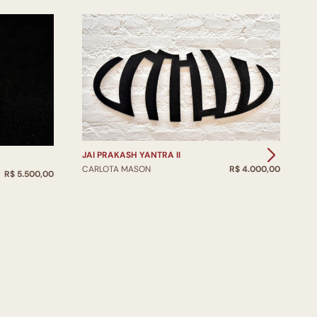
JAI PRAKASH YANTRA II
CARLOTA MASON
R$ 4.000,00
R$ 5.500,00
R
C