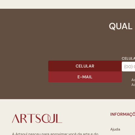
QUAL 
CELULA
CELULAR
E-MAIL
Ac
Ao
INFORMAÇÕ
Ajuda
A Artsoul nasceu para aproximar você da arte e do