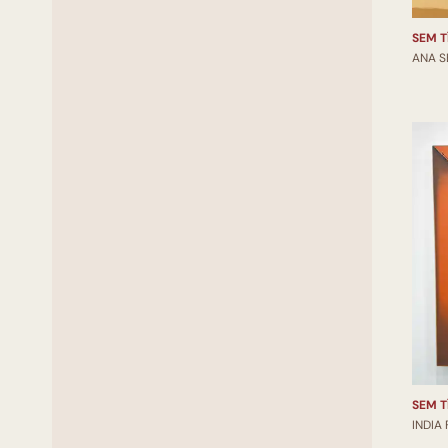
SEM T
ANA S
SEM T
INDIA 