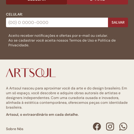
CELULAR:
SALVAR
Aceito receber notificações e ofertas por e-mail ou celular.
Ao se cadastrar você aceita nossos
Termos de Uso
e
Politica de
Privacidade.
A Artsoul nasceu para aproximar você da arte e do design brasileiro. Em
um só espaço, você descobre e adquire obras autorais de artistas e
designers independentes. Com uma curadoria ousada e inovadora,
alinhada à estética contemporânea, oferecemos peças com identidade
brasileira.
Artsoul, o extraordinário em cada detalhe.
Sobre Nós