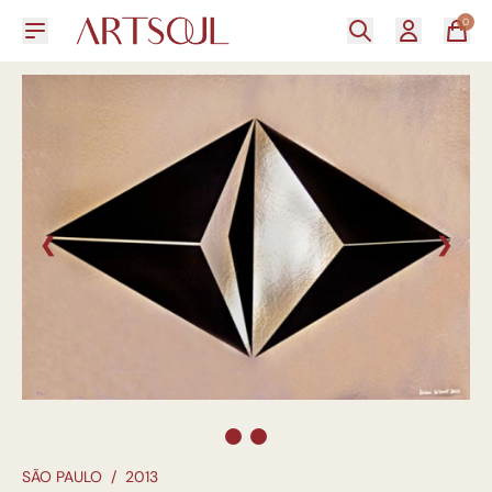
0
❮
❯
SÃO PAULO
/
2013