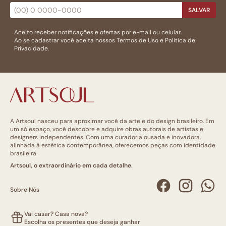
SALVAR
Aceito receber notificações e ofertas por e-mail ou celular.
Ao se cadastrar você aceita nossos
Termos de Uso
e
Politica de
Privacidade.
A Artsoul nasceu para aproximar você da arte e do design brasileiro. Em
um só espaço, você descobre e adquire obras autorais de artistas e
designers independentes. Com uma curadoria ousada e inovadora,
alinhada à estética contemporânea, oferecemos peças com identidade
brasileira.
Artsoul, o extraordinário em cada detalhe.
Sobre Nós
Vai casar? Casa nova?
Escolha os presentes que deseja ganhar