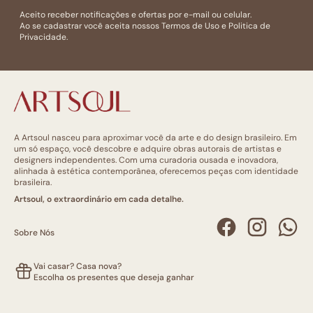
Aceito receber notificações e ofertas por e-mail ou celular.
Ao se cadastrar você aceita nossos
Termos de Uso
e
Politica de
Privacidade.
A Artsoul nasceu para aproximar você da arte e do design brasileiro. Em
um só espaço, você descobre e adquire obras autorais de artistas e
designers independentes. Com uma curadoria ousada e inovadora,
alinhada à estética contemporânea, oferecemos peças com identidade
brasileira.
Artsoul, o extraordinário em cada detalhe.
Sobre Nós
Vai casar? Casa nova?
Escolha os presentes que deseja ganhar