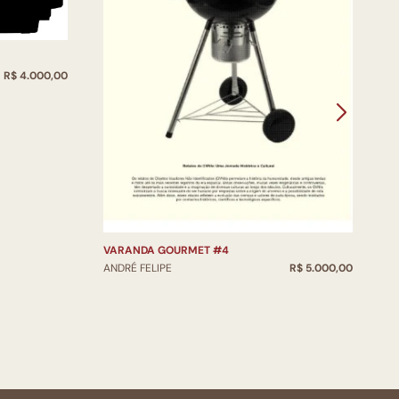
R$ 4.000,00
V
VARANDA GOURMET #4
A
ANDRÉ FELIPE
R$ 5.000,00