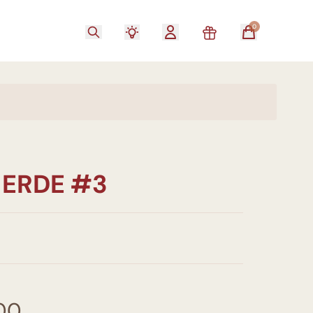
0
 ERDE #3
00