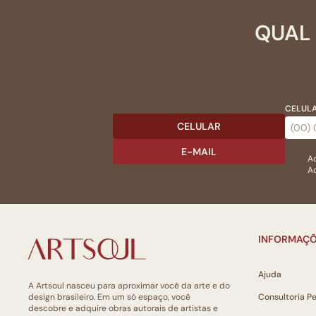
QUAL 
CELULA
CELULAR
E-MAIL
Ac
Ao
INFORMAÇÕ
Ajuda
A Artsoul nasceu para aproximar você da arte e do
design brasileiro. Em um só espaço, você
Consultoria P
descobre e adquire obras autorais de artistas e