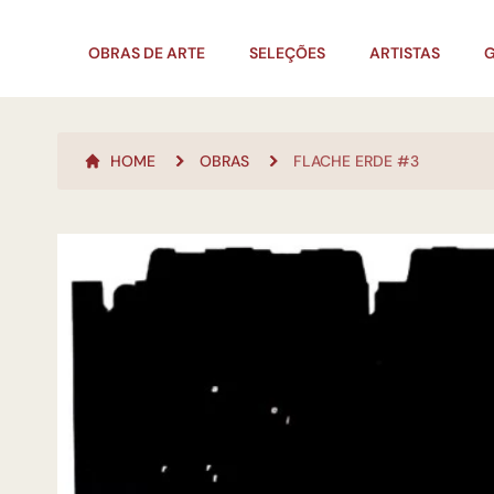
OBRAS DE ARTE
SELEÇÕES
ARTISTAS
G
HOME
OBRAS
FLACHE ERDE #3