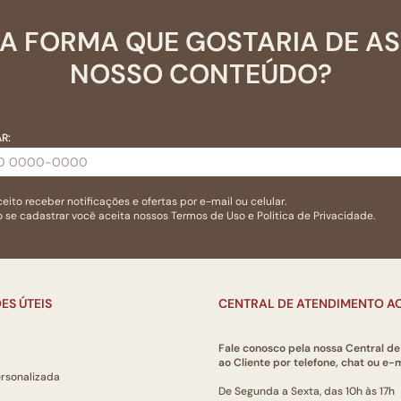
A FORMA QUE GOSTARIA DE A
NOSSO CONTEÚDO?
R:
eito receber notificações e ofertas por e-mail ou celular.
 se cadastrar você aceita nossos
Termos de Uso
e
Politica de Privacidade.
ES ÚTEIS
CENTRAL DE ATENDIMENTO AO
Fale conosco pela nossa Central d
ao Cliente por telefone, chat ou e-m
ersonalizada
De Segunda a Sexta, das 10h às 17h