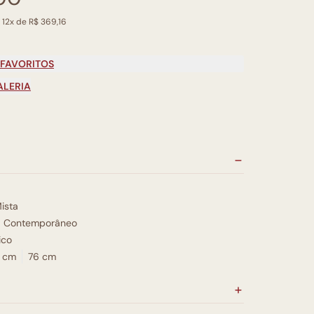
 12x de R$ 369,16
 FAVORITOS
ALERIA
ista
Contemporâneo
ico
 cm
76 cm