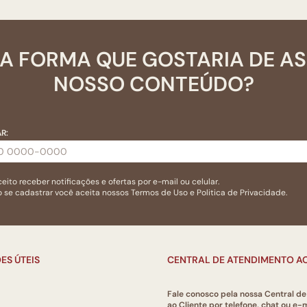
A FORMA QUE GOSTARIA DE A
NOSSO CONTEÚDO?
R:
eito receber notificações e ofertas por e-mail ou celular.
 se cadastrar você aceita nossos
Termos de Uso
e
Politica de Privacidade.
ES ÚTEIS
CENTRAL DE ATENDIMENTO AO
Fale conosco pela nossa Central d
ao Cliente por telefone, chat ou e-m