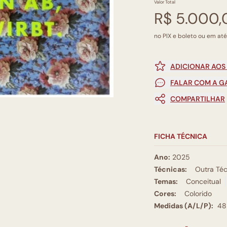
Valor Total
R$ 5.000,
no PIX e boleto ou em até
ADICIONAR AOS
FALAR COM A G
COMPARTILHAR
FICHA TÉCNICA
Ano:
2025
Técnicas:
Outra Téc
Temas:
Conceitual
Cores:
Colorido
Medidas (A/L/P):
48