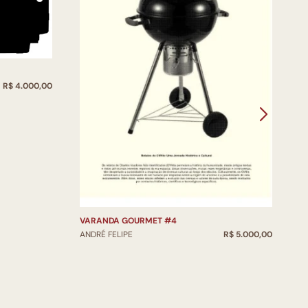
R$ 4.000,00
V
VARANDA GOURMET #4
A
ANDRÉ FELIPE
R$ 5.000,00