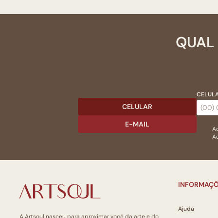
QUAL 
CELULA
CELULAR
E-MAIL
Ac
Ao
INFORMAÇÕ
Ajuda
A Artsoul nasceu para aproximar você da arte e do