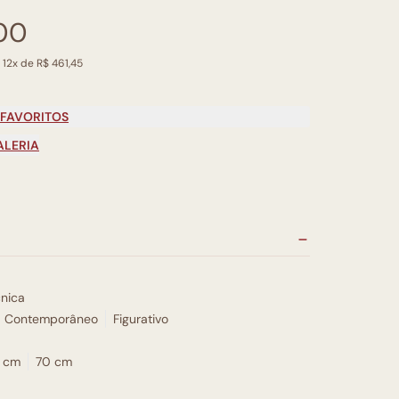
00
 12x de R$ 461,45
 FAVORITOS
ALERIA
nica
Contemporâneo
Figurativo
 cm
70 cm