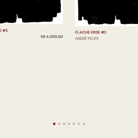
E #3
FLACHE ERDE #2
E
R$ 4.000,00
ANDRÉ FELIPE