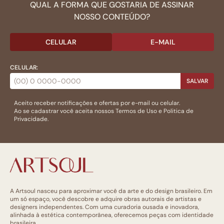
QUAL A FORMA QUE GOSTARIA DE ASSINAR
NOSSO CONTEÚDO?
CELULAR
E-MAIL
CELULAR:
SALVAR
Aceito receber notificações e ofertas por e-mail ou celular.
Ao se cadastrar você aceita nossos
Termos de Uso
e
Politica de
Privacidade.
A Artsoul nasceu para aproximar você da arte e do design brasileiro. Em
um só espaço, você descobre e adquire obras autorais de artistas e
designers independentes. Com uma curadoria ousada e inovadora,
alinhada à estética contemporânea, oferecemos peças com identidade
brasileira.