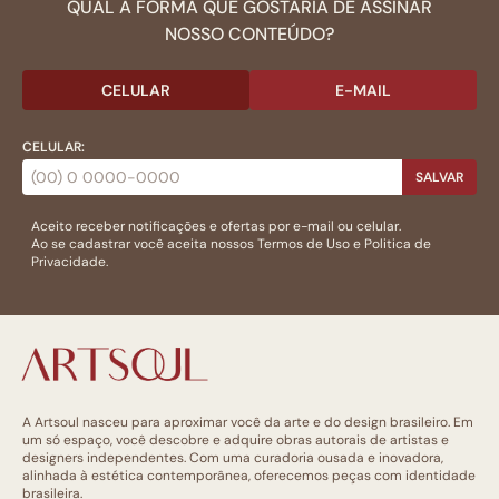
QUAL A FORMA QUE GOSTARIA DE ASSINAR
NOSSO CONTEÚDO?
CELULAR
E-MAIL
CELULAR:
SALVAR
Aceito receber notificações e ofertas por e-mail ou celular.
Ao se cadastrar você aceita nossos
Termos de Uso
e
Politica de
Privacidade.
A Artsoul nasceu para aproximar você da arte e do design brasileiro. Em
um só espaço, você descobre e adquire obras autorais de artistas e
designers independentes. Com uma curadoria ousada e inovadora,
alinhada à estética contemporânea, oferecemos peças com identidade
brasileira.