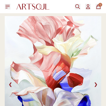
0
❮
❯