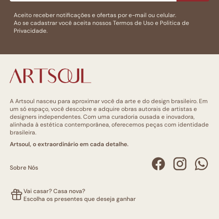
Aceito receber notificações e ofertas por e-mail ou celular.
Ao se cadastrar você aceita nossos
Termos de Uso
e
Politica de
Privacidade.
A Artsoul nasceu para aproximar você da arte e do design brasileiro. Em
um só espaço, você descobre e adquire obras autorais de artistas e
designers independentes. Com uma curadoria ousada e inovadora,
alinhada à estética contemporânea, oferecemos peças com identidade
brasileira.
Artsoul, o extraordinário em cada detalhe.
Sobre Nós
Vai casar? Casa nova?
Escolha os presentes que deseja ganhar