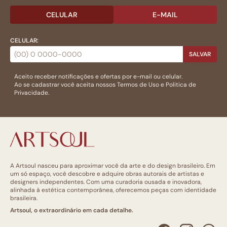
CELULAR
E-MAIL
CELULAR:
SALVAR
Aceito receber notificações e ofertas por e-mail ou celular.
Ao se cadastrar você aceita nossos
Termos de Uso
e
Politica de
Privacidade.
A Artsoul nasceu para aproximar você da arte e do design brasileiro. Em
um só espaço, você descobre e adquire obras autorais de artistas e
designers independentes. Com uma curadoria ousada e inovadora,
alinhada à estética contemporânea, oferecemos peças com identidade
brasileira.
Artsoul, o extraordinário em cada detalhe.