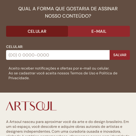
QUAL A FORMA QUE GOSTARIA DE ASSINAR
NOSSO CONTEÚDO?
CELULAR
E-MAIL
CELULAR:
SALVAR
Aceito receber notificações e ofertas por e-mail ou celular.
Ao se cadastrar você aceita nossos
Termos de Uso
e
Politica de
Privacidade.
A Artsoul nasceu para aproximar você da arte e do design brasileiro. Em
um só espaço, você descobre e adquire obras autorais de artistas e
designers independentes. Com uma curadoria ousada e inovadora,